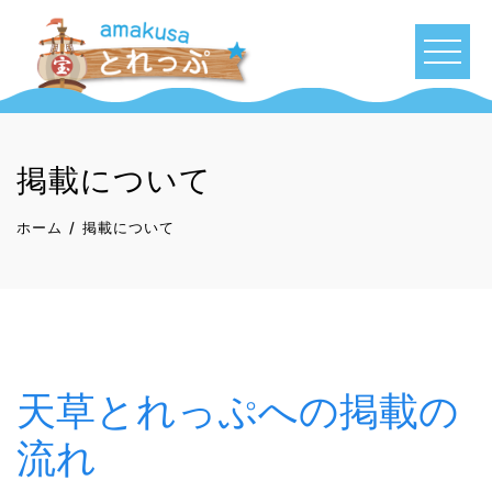
コ
ン
テ
ン
ツ
へ
掲載について
ス
キ
ホーム
掲載について
ッ
プ
天草とれっぷへの掲載の
流れ